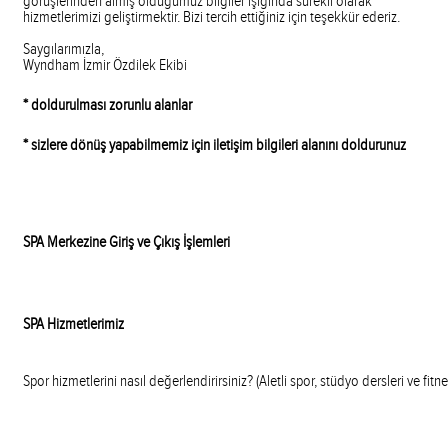
görüşlerinden almış olduğumuz bilgiler ışığında sürekli olarak
hizmetlerimizi geliştirmektir. Bizi tercih ettiğiniz için teşekkür ederiz.
Saygılarımızla,
Wyndham İzmir Özdilek Ekibi
* doldurulması zorunlu alanlar
* sizlere dönüş yapabilmemiz için iletişim bilgileri alanını doldurunuz
SPA Merkezine Giriş ve Çıkış İşlemleri
SPA Hizmetlerimiz
Spor hizmetlerini nasıl değerlendirirsiniz? (Aletli spor, stüdyo dersleri ve fitne