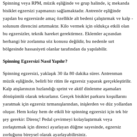
Spinning veya RPM, müzik eşliğinde ve grup halinde, iç mekanda
bisiklet egzersizi yapmanızı sağlamaktadır. Antrenör eşliğinde
yapılan bu egzersizde amaç özellikle alt bedeni çalıştırmak ve kalp -
solunum direncini artırmaktır. Kilo vermek için oldukça etkili olan
bu egzersizler, teknik hareket gerektirmez. Eklemler açısından
herhangi bir zorlanma söz konusu değildir, bu nedenle sırt
bölgesinde hassasiyeti olanlar tarafından da yapılabilir.
Spinning Egzersizi Nasıl Yapılır?
Spinning egzersizi, yaklaşık 30 ila 80 dakika sürer. Antrenman
müzik eşliğinde, belirli bir ritim ile egzersiz yaparak gerçekleştirilir.
Kalp atışlarınızın hızlandığı sprint ve aktif dinlenme aşamaları
dönüşümlü olarak tekrarlanır. Gerçek bisiklet parkuru koşullarını
yaratmak için egzersiz tırmanışlarından, inişlerden ve düz yollardan
oluşur. Hem kolay hem de etkili bir spinning egzersizi için tek bir
şey gerekir: Direnç! Pedal çevirmeyi kolaylaştırmak veya
zorlaştırmak için direnci ayarlayan düğme sayesinde, egzersiz
zorluğunu bireysel olarak ayarlayabilirsiniz.