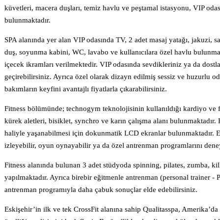
küvetleri, macera duşları, temiz havlu ve peştamal istasyonu, VIP oda
bulunmaktadır.
SPA alanında yer alan VIP odasında TV, 2 adet masaj yatağı, jakuzi, s
duş, soyunma kabini, WC, lavabo ve kullanıcılara özel havlu bulunma
içecek ikramları verilmektedir. VIP odasında sevdikleriniz ya da dostl
geçirebilirsiniz. Ayrıca özel olarak dizayn edilmiş sessiz ve huzurlu o
bakımların keyfini avantajlı fiyatlarla çıkarabilirsiniz.
Fitness bölümünde; technogym teknolojisinin kullanıldığı kardiyo ve fit
kürek aletleri, bisiklet, synchro ve karın çalışma alanı bulunmaktadır.
haliyle yaşanabilmesi için dokunmatik LCD ekranlar bulunmaktadır. Ek
izleyebilir, oyun oynayabilir ya da özel antrenman programlarını deney
Fitness alanında bulunan 3 adet stüdyoda spinning, pilates, zumba, kill
yapılmaktadır. Ayrıca birebir eğitmenle antrenman (personal trainer - 
antrenman programıyla daha çabuk sonuçlar elde edebilirsiniz.
Eskişehir’in ilk ve tek CrossFit alanına sahip Qualitasspa, Amerika’da g