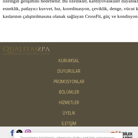
özelliğin gelişimini hedeflenir. Bu özellikler, kardiyovasküler dayanıkl
esneklik, patlayıcı kuvvet, hız, koordinasyon, çeviklik, denge, vücut 
kaslarının çalıştırılmasına olanak sağlayan CrossFit, güç ve kondisyon
KURUMSAL
DUYURULAR
PROMOSYONLAR
BÖLÜMLER
HİZMETLER
ÜYELİK
İLETİŞİM
Tanımlama bilgilerini; sitemizin doğru şekilde çalışmasını