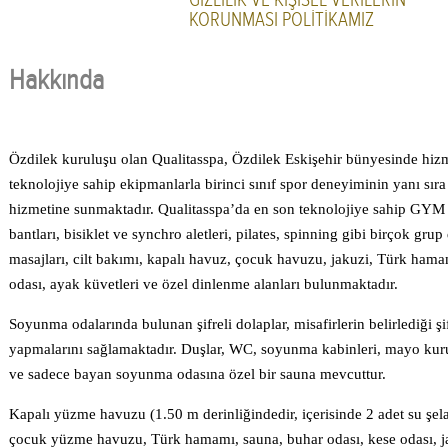
KORUNMASI POLİTİKAMIZ
Hakkında
Özdilek kuruluşu olan Qualitasspa, Özdilek Eskişehir bünyesinde hizm
teknolojiye sahip ekipmanlarla birinci sınıf spor deneyiminin yanı sıra 
hizmetine sunmaktadır. Qualitasspa’da en son teknolojiye sahip GYM al
bantları, bisiklet ve synchro aletleri, pilates, spinning gibi birçok gr
masajları, cilt bakımı, kapalı havuz, çocuk havuzu, jakuzi, Türk hamam
odası, ayak küvetleri ve özel dinlenme alanları bulunmaktadır.
Soyunma odalarında bulunan şifreli dolaplar, misafirlerin belirlediği şi
yapmalarını sağlamaktadır. Duşlar, WC, soyunma kabinleri, mayo kuru
ve sadece bayan soyunma odasına özel bir sauna mevcuttur.
Kapalı yüzme havuzu (1.50 m derinliğindedir, içerisinde 2 adet su şelal
çocuk yüzme havuzu, Türk hamamı, sauna, buhar odası, kese odası, jaku